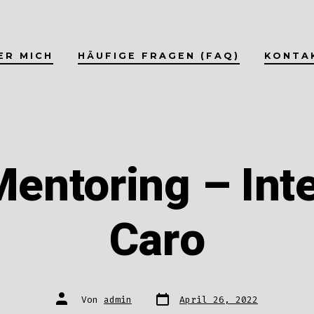
ER MICH
HÄUFIGE FRAGEN (FAQ)
KONTA
entoring – Int
Caro
Datum
Autor
Von
admin
April 26, 2022
des
des
Beitrags
Beitrags