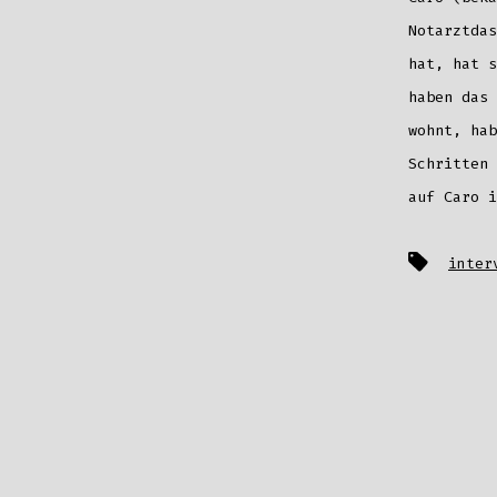
Notarztda
hat, hat s
haben das 
wohnt, hab
Schritten 
auf Caro i
Schlagwört
inter