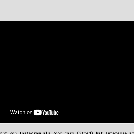
annt von Instagram als
@doc.caro.fitmed
) hat Interesse am