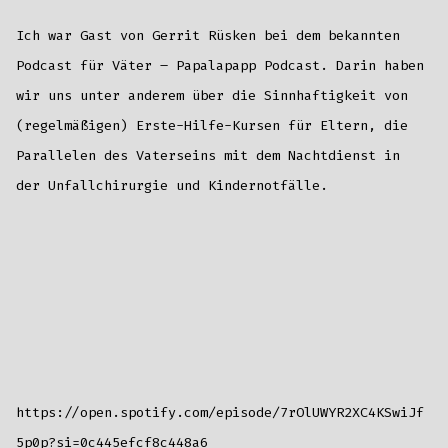
Papalapapp
Podcast
Ich war Gast von Gerrit Rüsken bei dem bekannten
Podcast für Väter – Papalapapp Podcast. Darin haben
wir uns unter anderem über die Sinnhaftigkeit von
(regelmäßigen) Erste-Hilfe-Kursen für Eltern, die
Parallelen des Vaterseins mit dem Nachtdienst in
der Unfallchirurgie und Kindernotfälle.
https://open.spotify.com/episode/7rOlUWYR2XC4KSwiJf
5p0p?si=0c445efcf8c448a6