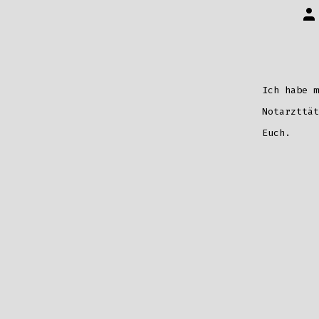
Au
de
Be
Ich habe m
Notarzttät
Euch.