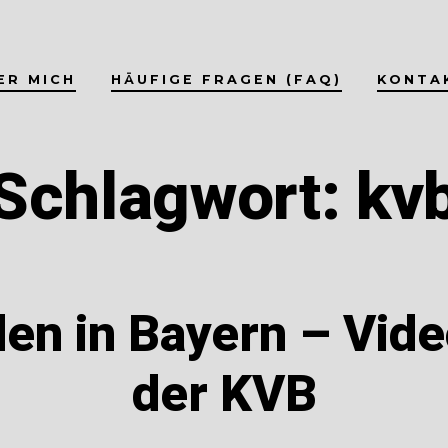
ER MICH
HÄUFIGE FRAGEN (FAQ)
KONTA
Schlagwort:
kv
en in Bayern – Vide
der KVB