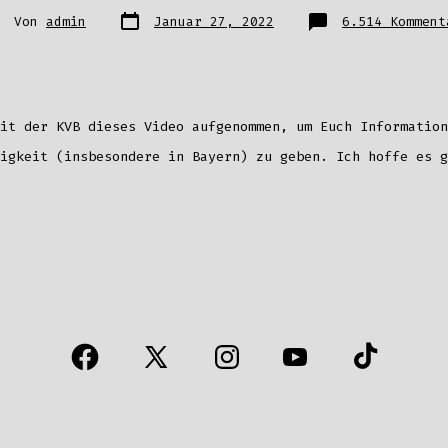
Datum
tor
Von
admin
Januar 27, 2022
6.514 Komment
des
s
Beitrags
itrags
it der KVB dieses Video aufgenommen, um Euch Information
igkeit (insbesondere in Bayern) zu geben. Ich hoffe es g
Öffne
Öffne
Öffne
Öffne
Öffne
Facebook
X
Instagram
YouTube
TikTok
in
in
in
in
in